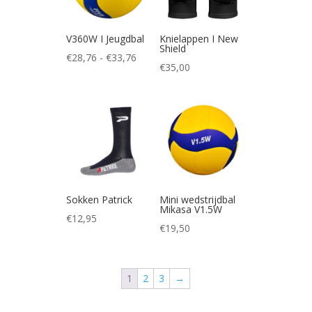
V360W I Jeugdbal
Knielappen I New
Shield
Prijsklasse:
€
28,76
-
€
33,76
€
35,00
€28,76
tot
€33,76
Sokken Patrick
Mini wedstrijdbal
Mikasa V1.5W
€
12,95
€
19,50
1
2
3
→