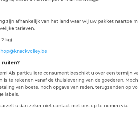
ng zijn afhankelijk van het land waar wij uw pakket naartoe mo
elijke tarieven.
 2 kg)
shop@knackvolley.be
 ruilen?
em! Als particuliere consument beschikt u over een termijn 
n is te rekenen vanaf de thuislevering van de goederen. Moc
taling van boete, noch opgave van reden, terugzenden op voo
e labels.
arzelt u dan zeker niet contact met ons op te nemen via: