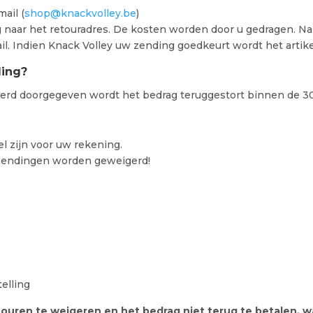
mail (
shop@knackvolley.be
)
ug naar het retouradres. De kosten worden door u gedragen. N
il. Indien Knack Volley uw zending goedkeurt wordt het artik
ling?
rd doorgegeven wordt het bedrag teruggestort binnen de 3
l zijn voor uw rekening.
zendingen worden geweigerd!
telling
etouren te weigeren en het bedrag niet terug te betalen,