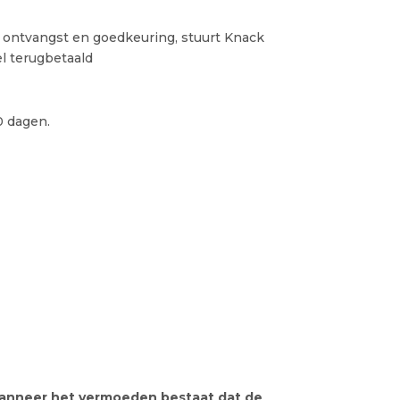
a ontvangst en goedkeuring, stuurt Knack
el terugbetaald
0 dagen.
 wanneer het vermoeden bestaat dat de