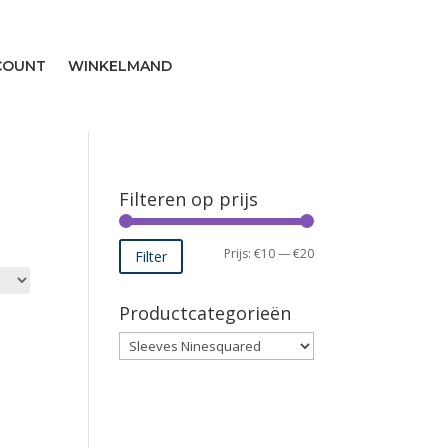
COUNT
WINKELMAND
Filteren op prijs
Min.
Max.
Prijs:
€10
—
€20
Filter
prijs
prijs
Productcategorieën