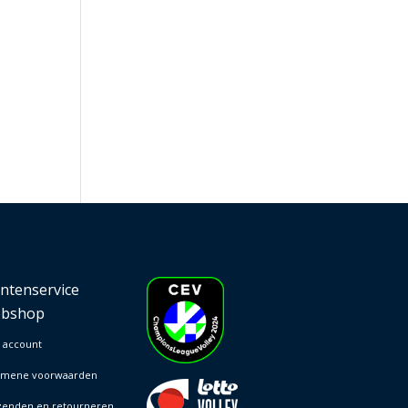
antenservice
bshop
 account
emene voorwaarden
zenden en retourneren