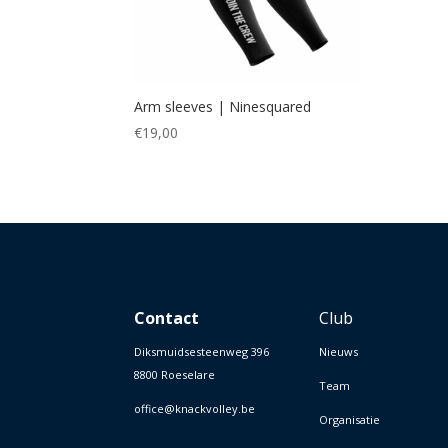
Arm sleeves | Ninesquared
€
19,00
Contact
Club
Diksmuidsesteenweg 396
Nieuws
8800 Roeselare
Team
office@knackvolley.be
Organisatie