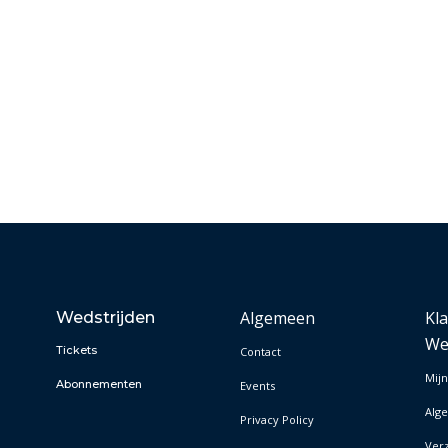
Algemeen
Kl
Wedstrijden
We
Tickets
Contact
Mijn
Abonnementen
Events
Alg
Privacy Policy
Ver