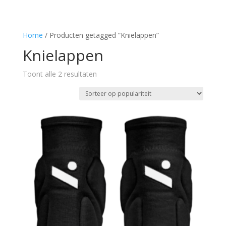
Home
/ Producten getagged “Knielappen”
Knielappen
Gesorteerd
Toont alle 2 resultaten
op
populariteit