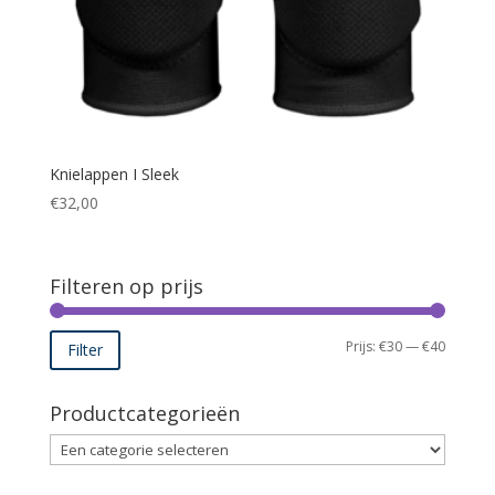
Knielappen I Sleek
€
32,00
Filteren op prijs
Min.
Max.
Prijs:
€30
—
€40
Filter
prijs
prijs
Productcategorieën