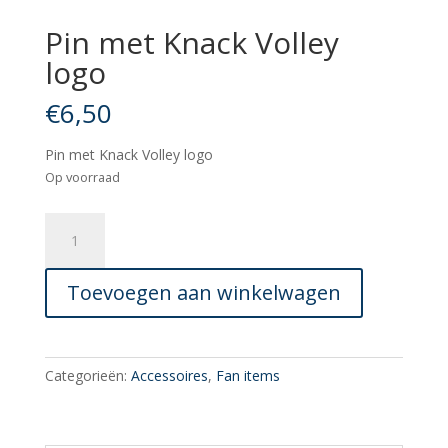
Pin met Knack Volley
logo
€
6,50
Pin met Knack Volley logo
Op voorraad
Pin
met
Knack
Toevoegen aan winkelwagen
Volley
logo
aantal
Categorieën:
Accessoires
,
Fan items