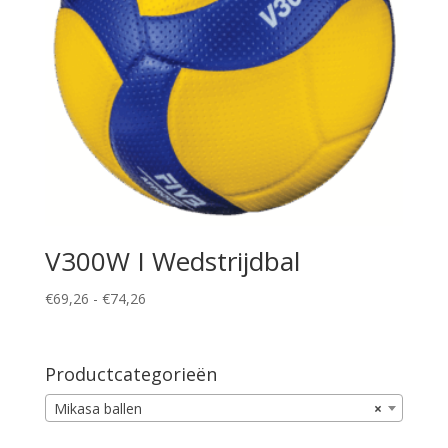
V300W I Wedstrijdbal
Prijsklasse:
€
69,26
-
€
74,26
€69,26
tot
€74,26
Productcategorieën
Mikasa ballen
×