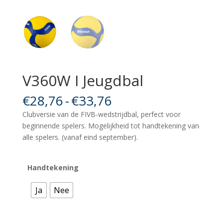
V360W I Jeugdbal
Prijsklasse:
€
28,76
-
€
33,76
€28,76
Clubversie van de FIVB-wedstrijdbal, perfect voor
tot
beginnende spelers. Mogelijkheid tot handtekening van
€33,76
alle spelers. (vanaf eind september).
Handtekening
Ja
Nee