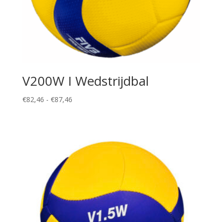
V200W I Wedstrijdbal
Prijsklasse:
€
82,46
-
€
87,46
€82,46
tot
€87,46