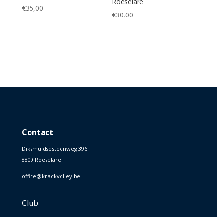
Roeselare
€
35,00
€
30,00
Contact
Diksmuidsesteenweg 396
8800 Roeselare
office@knackvolley.be
Club