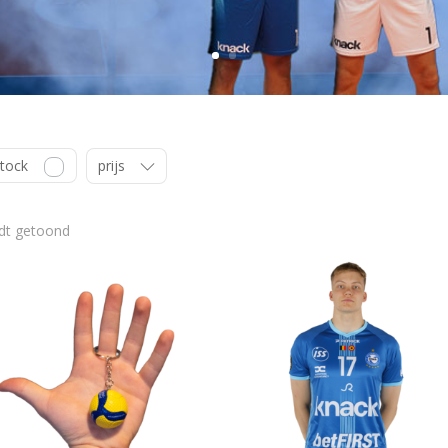
Stock
prijs
Gesorteerd
rdt getoond
op
nieuwste