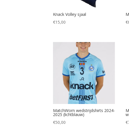
Knack Volley sjaal
M
€
15,00
€
MatchWorn wedstrijdshirts 2024-
M
2025 (lichtblauw)
w
€
50,00
€