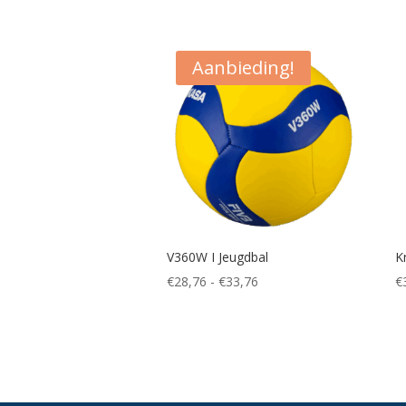
Aanbieding!
V360W I Jeugdbal
K
Prijsklasse:
€
28,76
-
€
33,76
€
€28,76
tot
€33,76