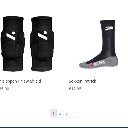
nielappen I New Shield
Sokken Patrick
35,00
€
12,95
1
2
3
→