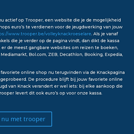
u actief op Trooper, een website die je de mogelijkheid
 shops euro’s te verdienen voor de jeugdwerking van jouw
ps://www.trooper.be/volleyknackroeselare
. Als je vanaf
els die je verder op de pagina vindt, dan dikt de kassa
t er de meest gangbare websites om reizen te boeken,
a Mediamarkt, Bol.com, ZEB, Decathlon, Booking, Expedia,
n favoriete online shop nu terugvinden via de Knackpagina
eprobeerd. De procedure blijft bij jouw favoriete online
ugd van Knack verandert er wel iets: bij elke aankoop die
ooper levert dit ook euro’s op voor onze kassa.
l nu met trooper