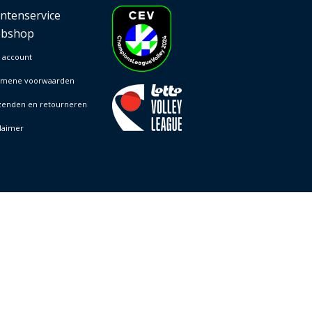
antenservice
bshop
 account
emene voorwaarden
zenden en retourneren
laimer