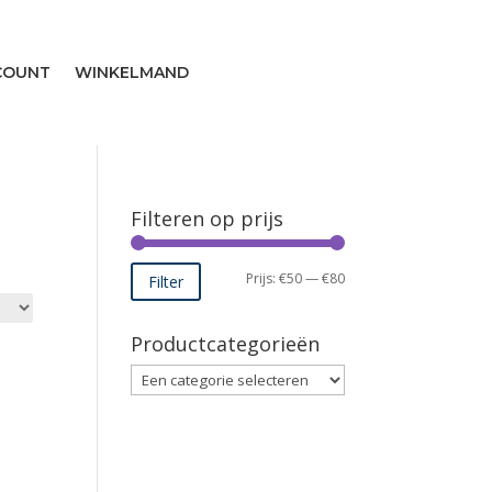
COUNT
WINKELMAND
Filteren op prijs
Min.
Max.
Prijs:
€50
—
€80
Filter
prijs
prijs
Productcategorieën