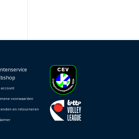
antenservice
bshop
 account
emene voorwaarden
zenden en retourneren
laimer