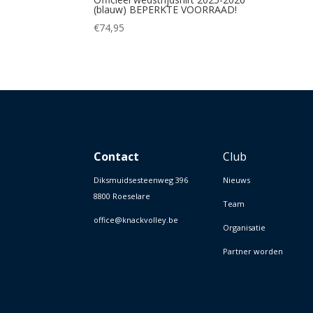
(blauw) BEPERKTE VOORRAAD!
€
74,95
Contact
Club
Diksmuidsesteenweg 396
Nieuws
8800 Roeselare
Team
office@knackvolley.be
Organisatie
Partner worden