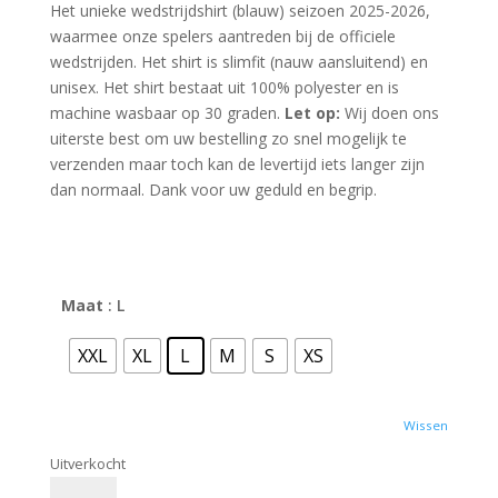
Het unieke wedstrijdshirt (blauw) seizoen 2025-2026,
waarmee onze spelers aantreden bij de officiele
wedstrijden. Het shirt is slimfit (nauw aansluitend) en
unisex. Het shirt bestaat uit 100% polyester en is
machine wasbaar op 30 graden.
Let op:
Wij doen ons
uiterste best om uw bestelling zo snel mogelijk te
verzenden maar toch kan de levertijd iets langer zijn
dan normaal. Dank voor uw geduld en begrip.
Maat
: L
XXL
XL
L
M
S
XS
Wissen
Uitverkocht
Officieel