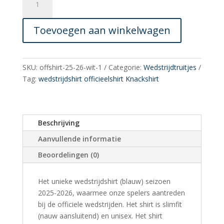
wedstrijdshirt
2025-
Toevoegen aan winkelwagen
2026
(blauw)
BEPERKTE
VOORRAAD!
SKU:
offshirt-25-26-wit-1
Categorie:
Wedstrijdtruitjes
aantal
Tag:
wedstrijdshirt officieelshirt Knackshirt
Beschrijving
Aanvullende informatie
Beoordelingen (0)
Het unieke wedstrijdshirt (blauw) seizoen
2025-2026, waarmee onze spelers aantreden
bij de officiele wedstrijden. Het shirt is slimfit
(nauw aansluitend) en unisex. Het shirt