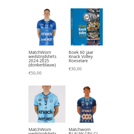
MatchWorn
Boek 60 jaar
wedstrijdshirts
Knack Volley
2024-2025
Roeselare
(donkerblauw)
€
30,00
€
50,00
MatchWorn
Matchworn
wedstrijdshirts
BLAUW CEV-CL