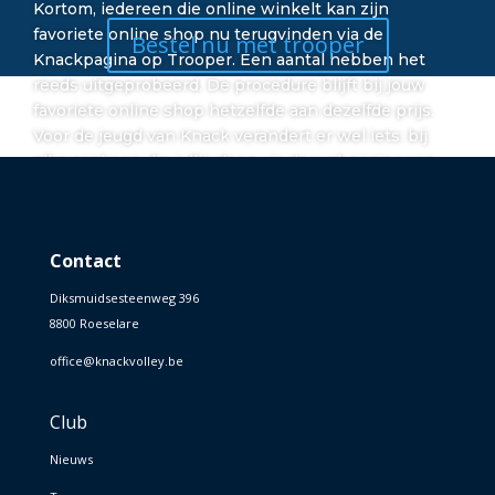
Kortom, iedereen die online winkelt kan zijn
favoriete online shop nu terugvinden via de
Bestel nu met trooper
Knackpagina op Trooper.
Een aantal hebben het
reeds uitgeprobeerd. De procedure blijft bij jouw
favoriete online shop hetzelfde aan dezelfde prijs.
Voor de jeugd van Knack verandert er wel iets: bij
elke aankoop die jullie doen via de webpagina van
Knack op Trooper levert dit ook euro’s op voor onze
kassa.
Contact
Diksmuidsesteenweg 396
8800 Roeselare
office@knackvolley.be
Club
Nieuws