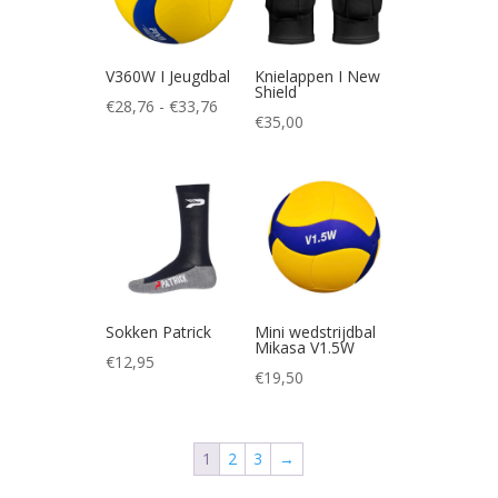
V360W I Jeugdbal
Knielappen I New
Shield
Prijsklasse:
€
28,76
-
€
33,76
€
35,00
€28,76
tot
€33,76
Sokken Patrick
Mini wedstrijdbal
Mikasa V1.5W
€
12,95
€
19,50
1
2
3
→